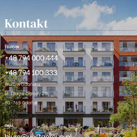
Kontakt
TELEFON
+48 794 000 444
+48 794 100 333
Biuro w Gdańsku:
ul. Długie Ogrody 20
80-765 Gdańsk
EMAIL
biuro@vestagroup.pl