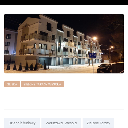
ŚLISKA
ZIELONE TARASY WESOŁA
Tags:
Dziennik budowy
Warszawa-Wesoła
Zielone Tarasy