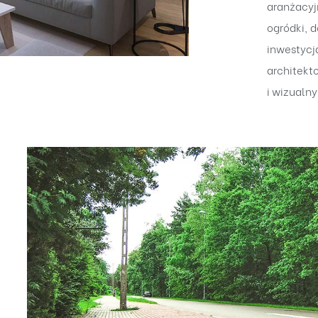
aranżacy
ogródki, 
inwesty
archit
i wizualn