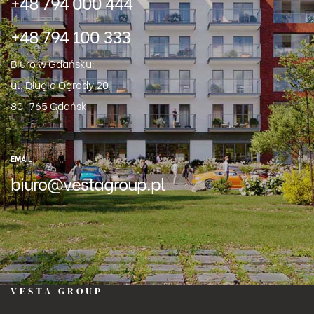
+48 794 000 444
+48 794 100 333
Biuro w Gdańsku:
ul. Długie Ogrody 20
80-765 Gdańsk
EMAIL
biuro@vestagroup.pl
VESTA GROUP