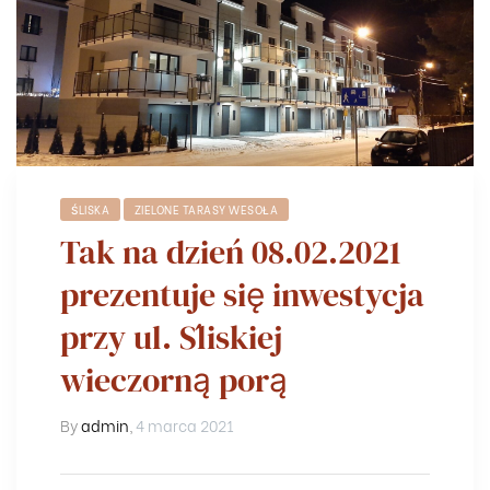
ŚLISKA
ZIELONE TARASY WESOŁA
Tak na dzień 08.02.2021
prezentuje się inwestycja
przy ul. Śliskiej
wieczorną porą
By
admin
,
4 marca 2021